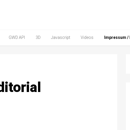
GWD API
3D
Javascript
Videos
Impressum / E
itorial