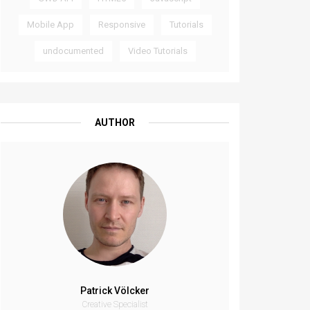
Mobile App
Responsive
Tutorials
undocumented
Video Tutorials
AUTHOR
Patrick Völcker
Creative Specialist