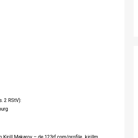
. 2 RStV):
burg
n Kirill Makarov –
de.123rf.com/profile_kirillm