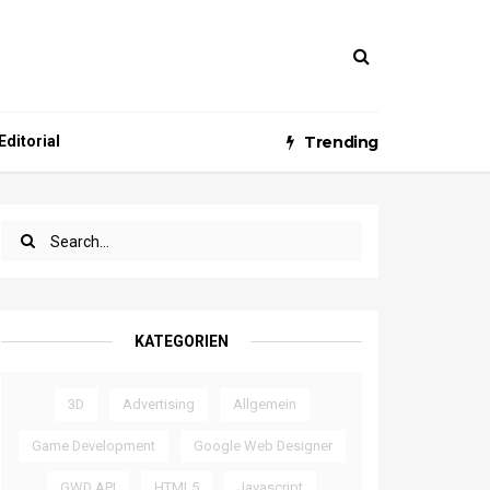
ditorial
Trending
KATEGORIEN
3D
Advertising
Allgemein
Game Development
Google Web Designer
GWD API
HTML5
Javascript